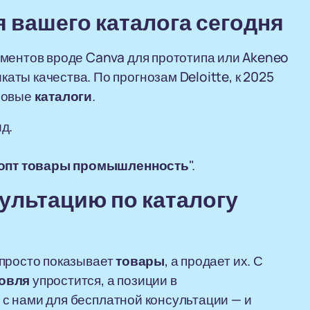
я вашего
каталога
сегодня
ументов вроде Canva для прототипа или Akeneo
аты качества. По прогнозам Deloitte, к 2025
ровые
каталоги
.
д.
опт
товары
промышленность
".
сультацию по
каталогу
 просто показывает
товары
, а продает их. С
овля
упростится, а позиции в
 с нами для бесплатной консультации — и