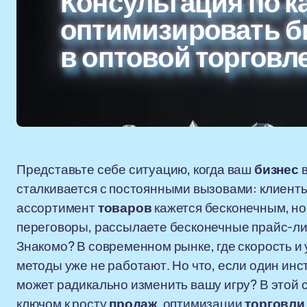
Консультация по ка
оптимизировать б
в оптовой торговл
Представьте себе ситуацию, когда ваш
бизнес
в
сталкивается с постоянными вызовами: клиенты
ассортимент
товаров
кажется бесконечным, но
переговоры, рассылаете бесконечные прайс-л
Знакомо? В современном рынке, где скорость и
методы уже не работают. Но что, если один и
может радикально изменить вашу игру? В этой 
ключом к росту
продаж
, оптимизации
торговли