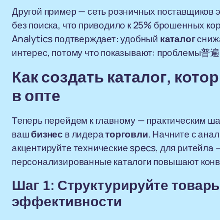
Другой пример — сеть розничных поставщиков 
без поиска, что приводило к 25% брошенных ко
Analytics подтверждает: удобный
каталог
снижа
интерес, потому что показывают: проблемы普遍
Как создать
каталог
, кото
в
опт
е
Теперь перейдем к главному — практическим ш
ваш
бизнес
в лидера
торговли
. Начните с ана
акцентируйте технические specs, для ритейла 
персонализированные каталоги повышают конв
Шаг 1: Структурируйте
товар
эффективности