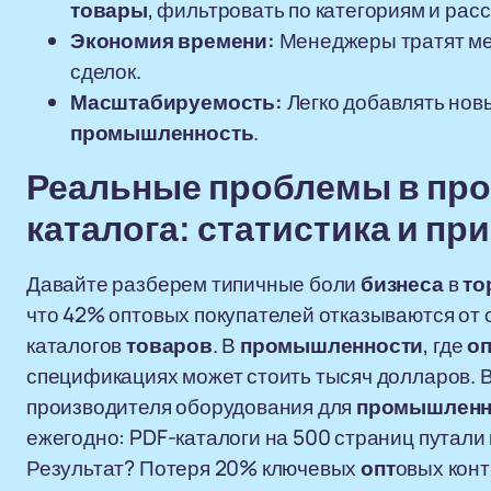
товары
, фильтровать по категориям и ра
Экономия времени:
Менеджеры тратят мен
сделок.
Масштабируемость:
Легко добавлять но
промышленность
.
Реальные проблемы в
про
каталога
: статистика и п
Давайте разберем типичные боли
бизнеса
в
то
что 42% оптовых покупателей отказываются от 
каталогов
товаров
. В
промышленности
, где
оп
спецификациях может стоить тысяч долларов. 
производителя оборудования для
промышленн
ежегодно: PDF-каталоги на 500 страниц путали
Результат? Потеря 20% ключевых
опт
овых конт