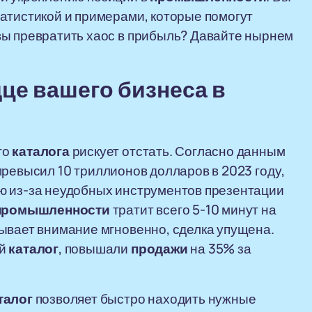
атистикой и примерами, которые помогут
вы превратить хаос в прибыль? Давайте нырнем
дце вашего
бизнеса
в
го
каталога
рискует отстать. Согласно данным
ревысил 10 триллионов долларов в 2023 году,
ю из-за неудобных инструментов презентации
промышленности
тратит всего 5-10 минут на
ывает внимание мгновенно, сделка упущена.
ой
каталог
, повышали
продажи
на 35% за
талог
позволяет быстро находить нужные