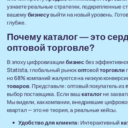
узнаете реальные стратегии, подкрепленные ст
вашему
бизнесу
выйти на новый уровень. Гото
глубже.
Почему
каталог
— это сер
опт
овой
торговле
?
В эпоху цифровизации
бизнес
без эффективно
Statista, глобальный рынок
опт
овой
торговли
п
но 68% компаний жалуются на низкую конверси
товаров
. Представьте: оптовый покупатель из
выбор поставщика. Если ваш
каталог
не захват
Мы видели, как компании, внедрившие цифров
квартал — это не теория, а реальные кейсы.
Удобство для клиента:
Интерактивный
ка