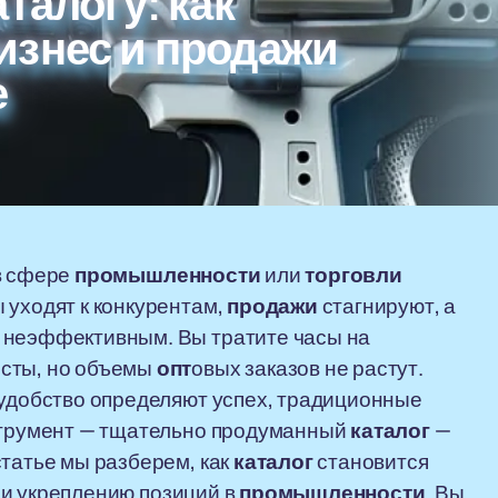
талогу: как
изнес и продажи
е
 сфере
промышленности
или
торговли
 уходят к конкурентам,
продажи
стагнируют, а
 неэффективным. Вы тратите часы на
исты, но объемы
опт
овых заказов не растут.
 удобство определяют успех, традиционные
нструмент — тщательно продуманный
каталог
—
статье мы разберем, как
каталог
становится
и укреплению позиций в
промышленности
. Вы