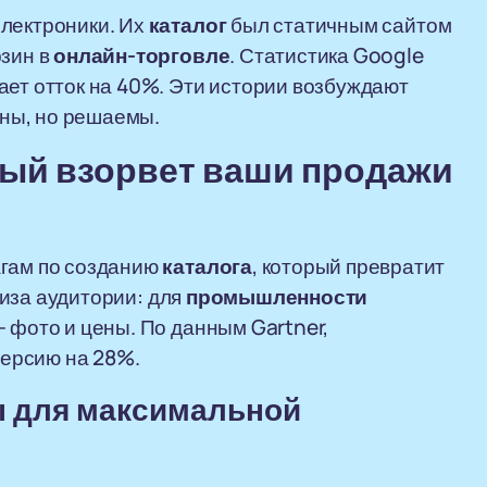
электроники. Их
каталог
был статичным сайтом
рзин в
онлайн-торговле
. Статистика Google
ет отток на 40%. Эти истории возбуждают
ны, но решаемы.
рый взорвет ваши
продажи
агам по созданию
каталога
, который превратит
лиза аудитории: для
промышленности
— фото и цены. По данным Gartner,
ерсию на 28%.
ы
для максимальной