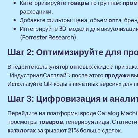
Категоризируйте
товары
по группам:
пром
расходники.
Добавьте фильтры: цена, объем
опт
а, брен
Интегрируйте 3D-модели для визуализации
(Forrester Research).
Шаг 2: Оптимизируйте для
пр
Внедрите калькулятор
опт
овых скидок: при зак
"ИндустриалСапплай": после этого
продажи
вы
Используйте QR-коды в печатных версиях для 
Шаг 3: Цифровизация и анали
Перейдите на платформы вроде Catalog Machi
просмотры
товаров
, генерируя лиды. Статист
каталогах
закрывают 21% больше сделок.