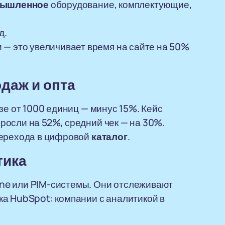
ышленное
оборудование, комплектующие,
д.
 — это увеличивает время на сайте на 50%
одаж
и
опт
а
азе от 1000 единиц — минус 15%. Кейс
росли на 52%, средний чек — на 30%.
перехода в цифровой
каталог
.
тика
ne или PIM-системы. Они отслеживают
ика HubSpot: компании с аналитикой в