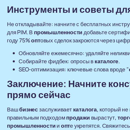
Инструменты и советы дл
Не откладывайте: начните с бесплатных инстр
для PIM. В
промышленности
добавьте сертифик
году 75%
опт
овых сделок закроются через циф
Обновляйте ежемесячно: удаляйте неликви
Собирайте фидбек: опросы в
каталоге
.
SEO-оптимизация: ключевые слова вроде "
Заключение: Начните кон
прямо сейчас
Ваш
бизнес
заслуживает
каталога
, который не
правильным подходом
продажи
вырастут,
торг
промышленности
и
опт
е укрепятся. Свяжитесь