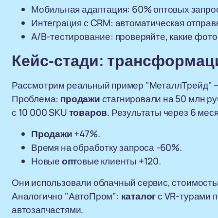
Мобильная адаптация: 60% оптовых запросо
Интеграция с CRM: автоматическая отпра
A/B-тестирование: проверяйте, какие фото
Кейс-стади: трансформа
Рассмотрим реальный пример "МеталлТрейд" —
Проблема:
продажи
стагнировали на 50 млн р
с 10 000 SKU
товаров
. Результаты через 6 мес
Продажи
+47%.
Время на обработку запроса -60%.
Новые
опт
овые клиенты +120.
Они использовали облачный сервис, стоимостью
Аналогично "АвтоПром":
каталог
с VR-турами 
автозапчастями.