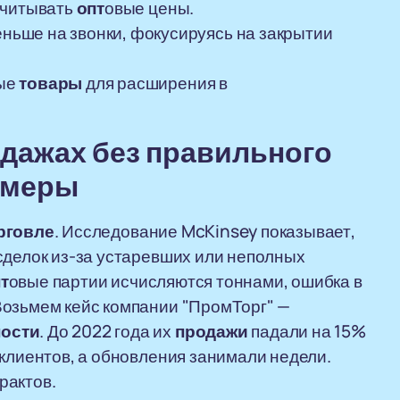
ссчитывать
опт
овые цены.
ьше на звонки, фокусируясь на закрытии
вые
товары
для расширения в
дажах
без правильного
римеры
рговле
. Исследование McKinsey показывает,
сделок из-за устаревших или неполных
т
овые партии исчисляются тоннами, ошибка в
Возьмем кейс компании "ПромТорг" —
ости
. До 2022 года их
продажи
падали на 15%
 клиентов, а обновления занимали недели.
рактов.