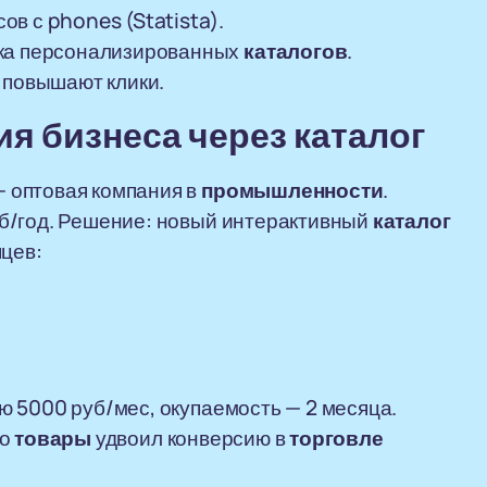
в с phones (Statista).
вка персонализированных
каталогов
.
 повышают клики.
ция
бизнеса
через
каталог
 оптовая компания в
промышленности
.
уб/год. Решение: новый интерактивный
каталог
яцев:
 5000 руб/мес, окупаемость — 2 месяца.
по
товары
удвоил конверсию в
торговле