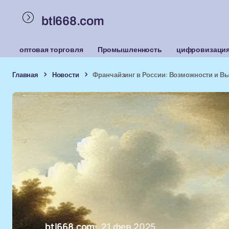
btl668.com
оптовая торговля
Промышленность
цифровизаци
Главная
Новости
Франчайзинг в России: Возможности и В
btl668.com
21 фев 2025