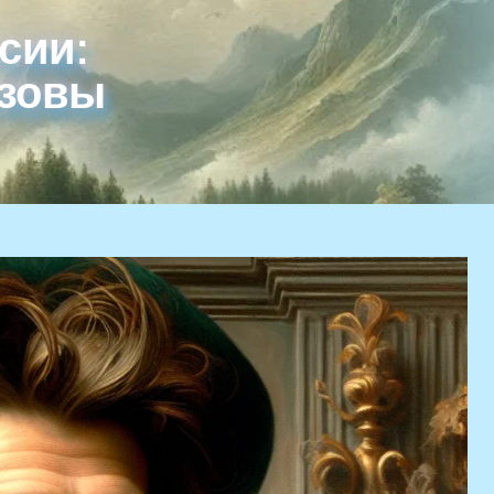
сии:
ызовы