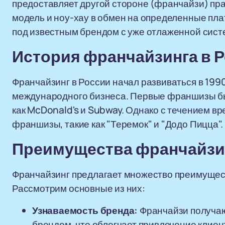
предоставляет другой стороне (франчайзи) пра
модель и ноу-хау в обмен на определенные пла
под известным брендом с уже отлаженной сист
История франчайзинга в 
Франчайзинг в России начал развиваться в 1990
международного бизнеса. Первые франшизы бы
как McDonald's и Subway. Однако с течением в
франшизы, такие как "Теремок" и "Додо Пицца".
Преимущества франчайзи
Франчайзинг предлагает множество преимуществ
Рассмотрим основные из них:
Узнаваемость бренда:
Франчайзи получаю
брендом, что облегчает привлечение клиен